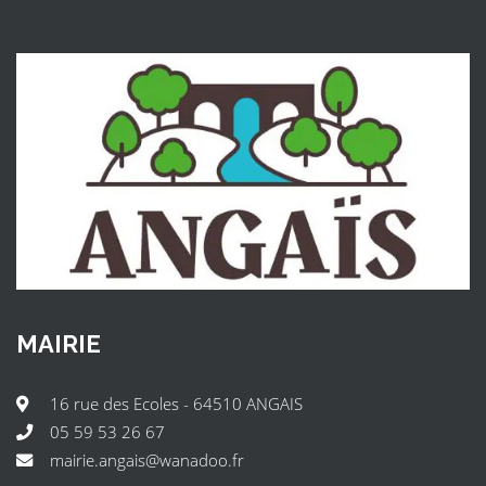
MAIRIE
16 rue des Ecoles - 64510 ANGAIS
05 59 53 26 67
mairie.angais@wanadoo.fr