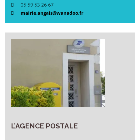
05 59 53 26 67
mairie.angais@wanadoo.fr
L’AGENCE
POSTALE