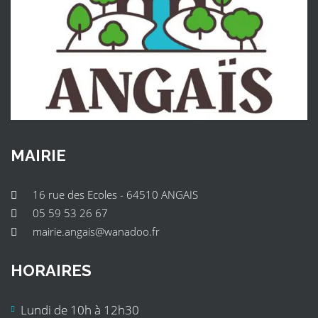
MAIRIE
16 rue des Ecoles - 64510 ANGAIS
05 59 53 26 67
mairie.angais@wanadoo.fr
HORAIRES
Lundi de 10h à 12h30