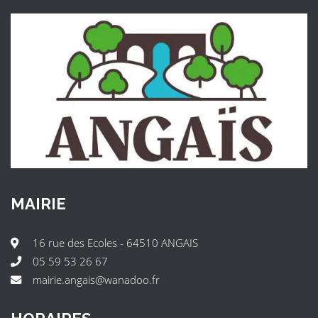
MAIRIE
16 rue des Ecoles - 64510 ANGAIS
05 59 53 26 67
mairie.angais@wanadoo.fr