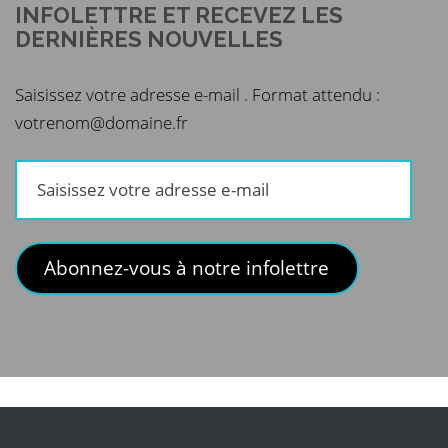
INFOLETTRE ET RECEVEZ LES
DERNIÈRES NOUVELLES
Saisissez votre adresse e-mail . Format attendu :
votrenom@domaine.fr
Saisissez
votre
adresse
e-
Abonnez-vous à notre infolettre
mail