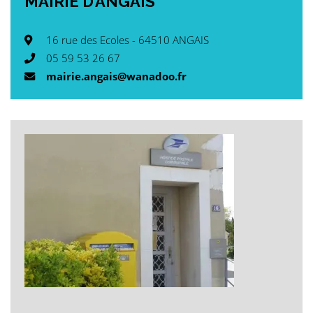
MAIRIE
D’ANGAIS
16 rue des Ecoles - 64510 ANGAIS
05 59 53 26 67
mairie.angais@wanadoo.fr