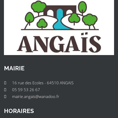
MAIRIE
16 rue des Ecoles - 64510 ANGAIS
05 59 53 26 67
mairie.angais@wanadoo.fr
HORAIRES