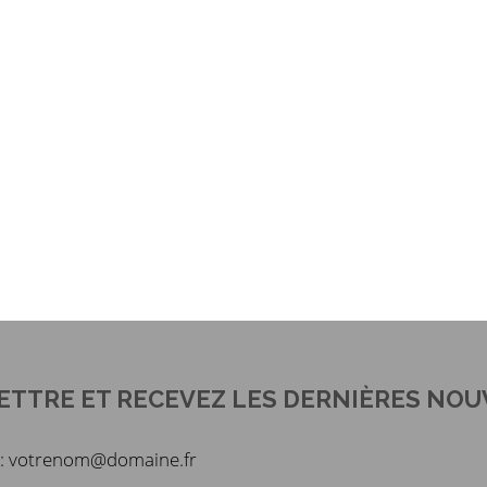
ETTRE ET RECEVEZ LES DERNIÈRES NOU
du : votrenom@domaine.fr