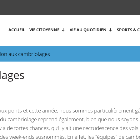
ACCUEIL
VIE CITOYENNE
VIE AU QUOTIDIEN
SPORTS & 
ion aux cambriolages
lages
 aux ponts et cette année, nous sommes particulièrement g
 du cambriolage reprend également, bien que nous soyons 
y a de fortes chances, qu’il y ait une recrudescence des vols
s des week-ends susnommés. En effet, les “équipes” de camb