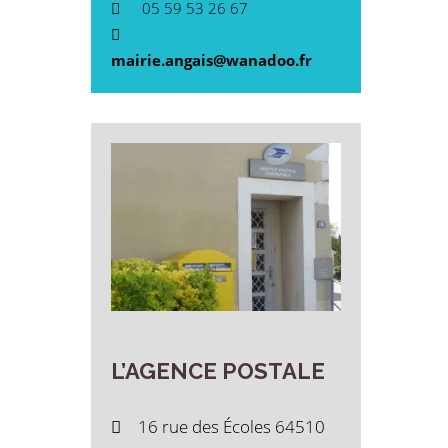
05 59 53 26 67
mairie.angais@wanadoo.fr
L’AGENCE
POSTALE
16 rue des Écoles 64510