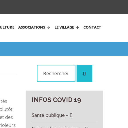
CULTURE
ASSOCIATIONS
LE VILLAGE
CONTACT
Rechercher
Rechercher
:
INFOS
COVID
19
âtés
plutôt
Santé publique –
 et des
rioleurs