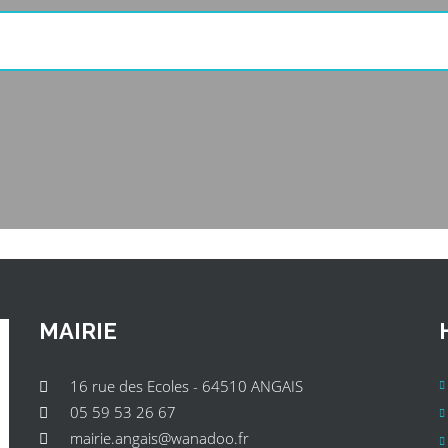
MAIRIE
16 rue des Ecoles - 64510 ANGAIS
05 59 53 26 67
mairie.angais@wanadoo.fr