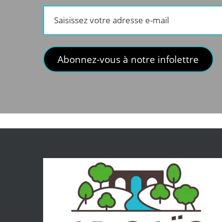
Saisissez
votre
adresse
e-
Abonnez-vous à notre infolettre
mail