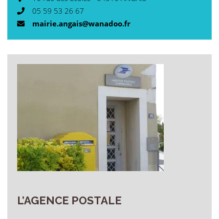
05 59 53 26 67
mairie.angais@wanadoo.fr
L’AGENCE
POSTALE