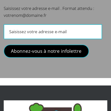
Saisissez votre adresse e-mail . Format attendu :
votrenom@domaine.fr
Saisissez
votre
adresse
e-
Abonnez-vous à notre infolettre
mail