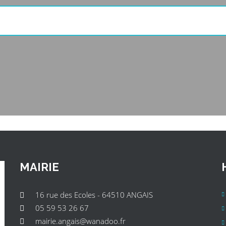
MAIRIE
16 rue des Ecoles - 64510 ANGAIS
05 59 53 26 67
mairie.angais@wanadoo.fr