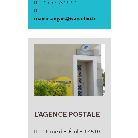
05 59 53 26 67
mairie.angais@wanadoo.fr
L’AGENCE
POSTALE
16 rue des Écoles 64510