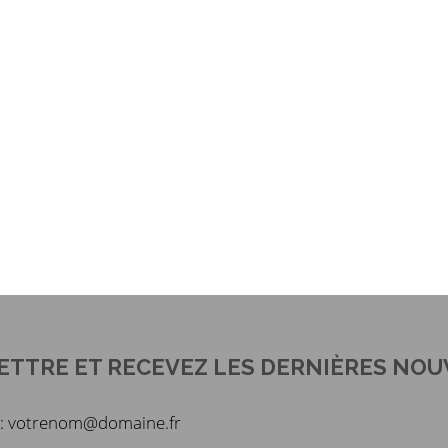
ETTRE ET RECEVEZ LES DERNIÈRES NOU
du : votrenom@domaine.fr