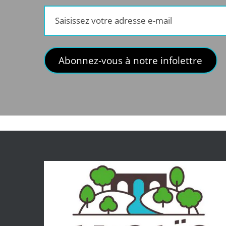
Saisissez
votre
adresse
e-
Abonnez-vous à notre infolettre
mail