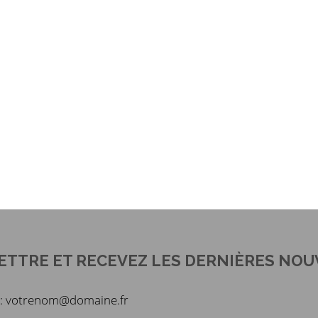
ETTRE ET RECEVEZ LES DERNIÈRES NOU
du : votrenom@domaine.fr