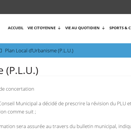
ACCUEIL
VIE CITOYENNE
VIE AU QUOTIDIEN
SPORTS & 
Plan Local d’Urbanisme (P.L.U.)
 (P.L.U.)
 de concertation
Conseil Municipal a décidé de prescrire la révision du PLU et
tion comme suit ;
rmation sera assurée au travers du bulletin municipal, indiq