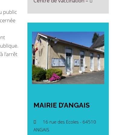
Centre de vaccination –
u public
ncernée
ent
publique.
 l’arrêt
MAIRIE
D’ANGAIS
16 rue des Ecoles - 64510
ANGAIS