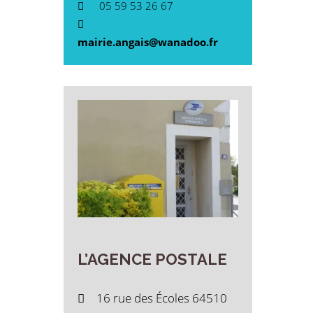
05 59 53 26 67
mairie.angais@wanadoo.fr
L’AGENCE
POSTALE
16 rue des Écoles 64510