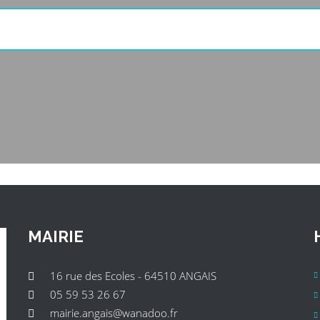
MAIRIE
16 rue des Ecoles - 64510 ANGAIS
05 59 53 26 67
mairie.angais@wanadoo.fr