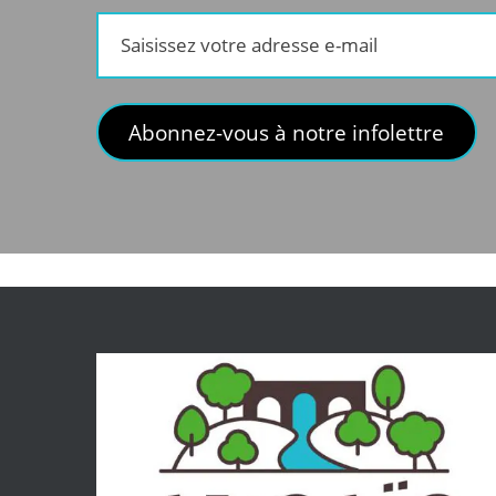
Saisissez
votre
adresse
e-
Abonnez-vous à notre infolettre
mail