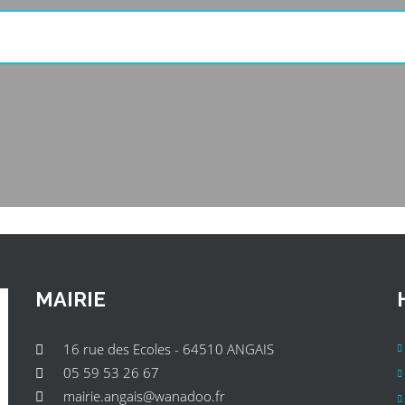
MAIRIE
16 rue des Ecoles - 64510 ANGAIS
05 59 53 26 67
mairie.angais@wanadoo.fr