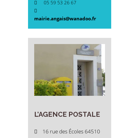
05 59 53 26 67
mairie.angais@wanadoo.fr
L’AGENCE
POSTALE
16 rue des Écoles 64510