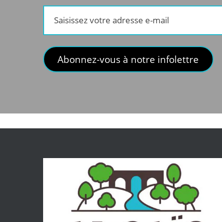
Saisissez
votre
adresse
e-
Abonnez-vous à notre infolettre
mail