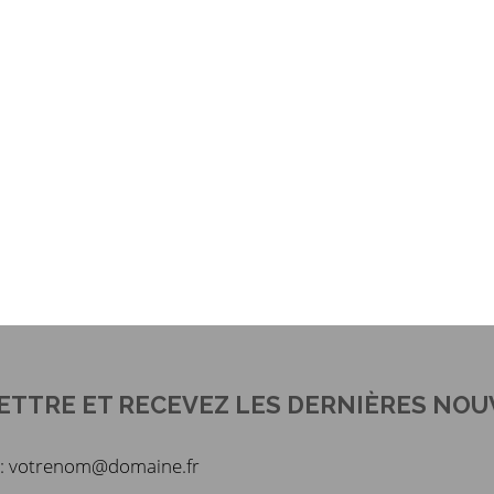
ETTRE ET RECEVEZ LES DERNIÈRES NOU
du : votrenom@domaine.fr